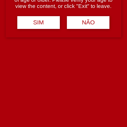
view the content, or click "Exit" to leave.
Filtrar
A mostrar todos os 4 resultados
SIM
NÃO
Vila Jardim Rose Touriga
Nacional&Aragonez 750 ml
53 em stock
4.70€
Adicionar
Produto adicionado!
Samora Rose 2020 750 ml
6 em stock