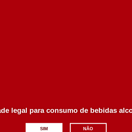
Esgotado
Esgotado
79.00€
59.50€
Adicionar
Adicionar
de legal para consumo de bebidas alc
SIM
NÃO