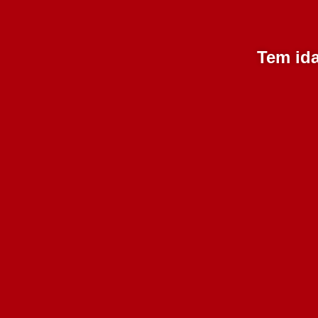
Tem ida
Scarpa da Cismeira
B
Reserva Tinto 2017 750
ml
Esgotado
8.00€
Adicionar