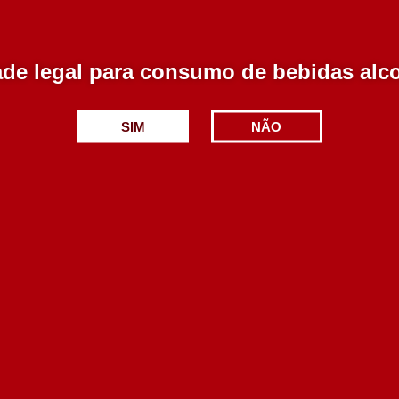
Produtos Relacionados
de legal para consumo de bebidas alc
SIM
NÃO
ajancas Reserva Tinto
Novas Rotas Reserva
750 ml
Tinto 750 ml
9.50€
15.00€
Adicionar
Adicionar