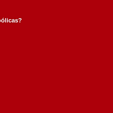
oólicas?
Deserta Reserva Tinto
750 ml
8.50€
Adicionar