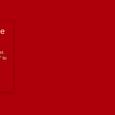
de
r.
" to