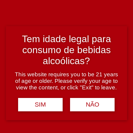
Enólogo
Brian Kinsman
Tem idade legal para
País
consumo de bebidas
Escócia
alcoólicas?
Teor Alcoólico
This website requires you to be 21 years
40%
of age or older. Please verify your age to
view the content, or click "Exit" to leave.
Tipologia
SIM
NÃO
Whisky
Casta