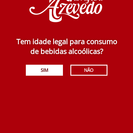
Tem idade legal para consumo
Hendrick´s Gin 700 ml
de bebidas alcoólicas?
34.50€
SIM
NÃO
Adicionar