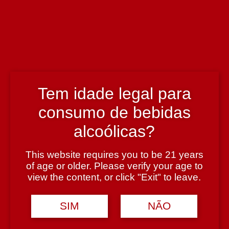
Enólogo
Peter Symington e Charles Symington
País
Portugal
Tem idade legal para
consumo de bebidas
Região
Douro
alcoólicas?
This website requires you to be 21 years
Teor Alcoólico
of age or older. Please verify your age to
view the content, or click "Exit" to leave.
19%
SIM
NÃO
Tipologia