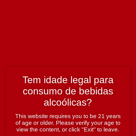
David Guimaraens
País
Portugal
Prémio
95 pontos – Mark Squires
Tem idade legal para
consumo de bebidas
Produtor
alcoólicas?
Taylor's
This website requires you to be 21 years
Região
of age or older. Please verify your age to
view the content, or click "Exit" to leave.
Douro