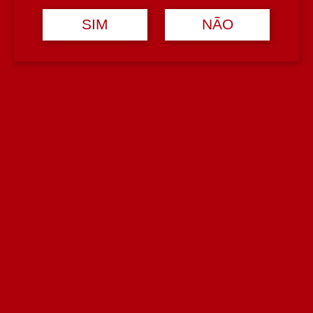
SIM
NÃO
Teor Alcoólico
20%
Tipologia
Vinho do Porto Tawny
Casta
Vinhas Velhas
Avaliações (0)
Avaliar
Avaliações