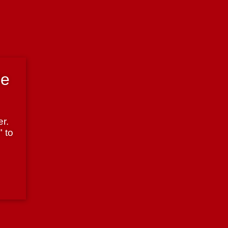
de
r.
" to