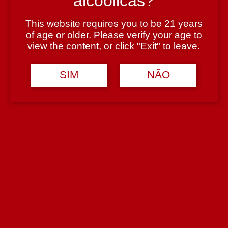
alcoólicas?
This website requires you to be 21 years
of age or older. Please verify your age to
Região
view the content, or click "Exit" to leave.
Douro
SIM
NÃO
Teor Alcoólico
20%
Tipologia
Licor
Casta
água, álcool, açúcar aromas de plantas e ervas aromáticas.