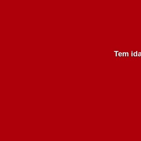
Seja o primeiro a avaliar o nosso produto!
Tem ida
Dom Vicente Vinhas Velhas
C
Branco 750 ml
Bra
12 em stock
24.00€
Adicionar
Produto
adicionado!