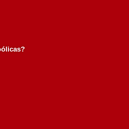
oólicas?
Quinta da Ramalhosa Branco
750 ml
has
32 em stock
15.70€
Adicionar
Produto
adicionado!