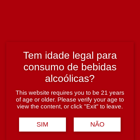
País
Portugal
Tem idade legal para
Região
consumo de bebidas
Vinhos Verdes
alcoólicas?
Teor Alcoólico
This website requires you to be 21 years
12,5%
of age or older. Please verify your age to
view the content, or click "Exit" to leave.
Tipologia
SIM
NÃO
Espumante