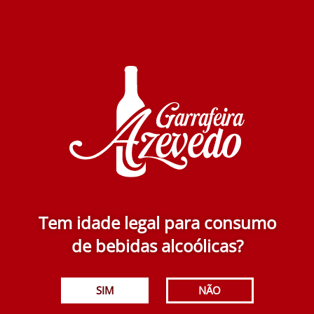
Pacheca Rose 750 ml
Esgotado
5.40€
Adicionar
Tem idade legal para consumo
Assobio Rosé 750 ml
de bebidas alcoólicas?
5.90€
SIM
NÃO