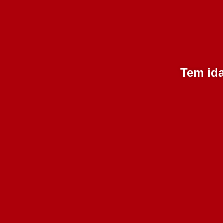
Seja o primeiro a avaliar
Tem ida
Quinta Vale d’Aldeia
So
Alvarinho 750 ml
9.99€
Adicionar