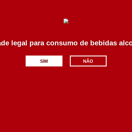
 o nosso produto!
Produtos Relacionados
de legal para consumo de bebidas alc
SIM
NÃO
calcos Colheita Branco
Alvadio Branco 2018 7
2020 750 ml
ml
7.35€
4.90€
Adicionar
Adicionar