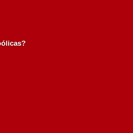
oólicas?
50
MI Colheita Branco 2017
750 ml
9.95€
Adicionar