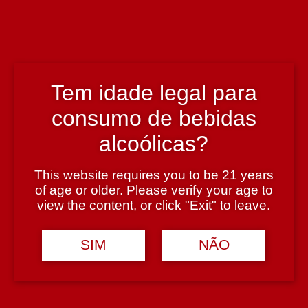
Teresa Caeiro e Arlindo Ruivo
País
Portugal
Tem idade legal para
consumo de bebidas
Região
alcoólicas?
Alentejo
This website requires you to be 21 years
of age or older. Please verify your age to
Teor Alcoólico
view the content, or click "Exit" to leave.
14%
SIM
NÃO
Tipologia
Vinho Branco