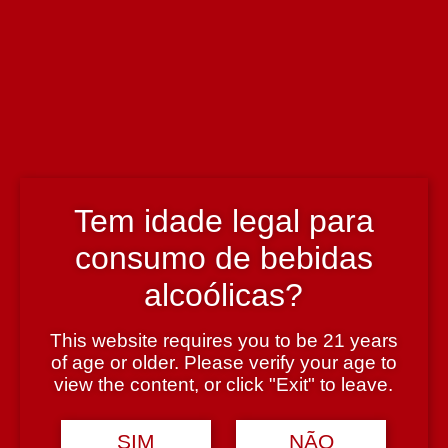
Enólogo
António Narciso
País
Portugal
Tem idade legal para
Produtor
Dom Vicente
consumo de bebidas
alcoólicas?
Região
This website requires you to be 21 years
Dão
of age or older. Please verify your age to
view the content, or click "Exit" to leave.
Teor Alcoólico
SIM
NÃO