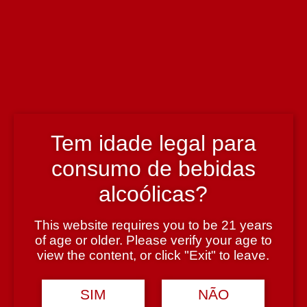
Enólogo
Pedro Sequeira
País
Portugal
Tem idade legal para
consumo de bebidas
Prémio
alcoólicas?
18,5 pts Vinho Grandes Escolhas
This website requires you to be 21 years
of age or older. Please verify your age to
Região
view the content, or click "Exit" to leave.
Douro
SIM
NÃO