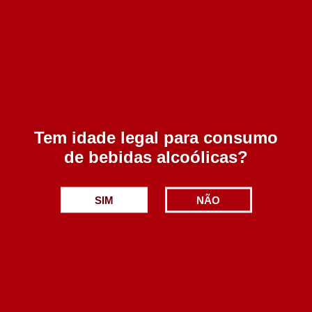
NaTalha Alentejo Branco 750 ml
14.50€
Tem idade legal para consumo
Adicionar
de bebidas alcoólicas?
SIM
NÃO
Honrado Talha Doc Branco 750 ml
13.90€