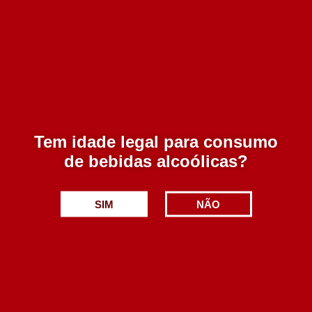
Produtos Relacionados
São Lourenço Tinto 2017
Regateiro Fornadas
750 ml
Tinto 750 ml
Esgotado
3 em stock
7.50€
17.50€
Tem idade legal para consumo
de bebidas alcoólicas?
Adicionar
Adicionar
SIM
NÃO
Produto
Produto
adicionado!
adicionado!