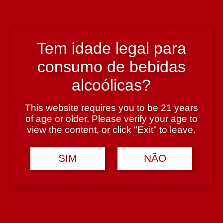
Região
Douro
Tem idade legal para
consumo de bebidas
Teor Alcoólico
alcoólicas?
12,5%
This website requires you to be 21 years
Tipologia
of age or older. Please verify your age to
view the content, or click "Exit" to leave.
Vinho Rose
SIM
NÃO
Casta
Touriga Nacional, Touriga Franca, Tinta Amarela e Tinta Roriz
Avaliações (0)