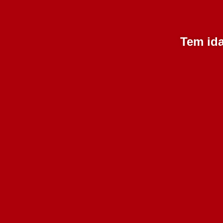
Tem ida
Quinta do Escudial
Garrafeira tinto 2013 750
ml
39.50€
Adicionar