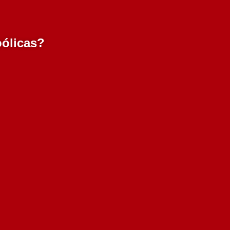
oólicas?
Quinta da Falorca
50
Garrafeira 2017 750 ml
Esgotado
62.50€
Adicionar