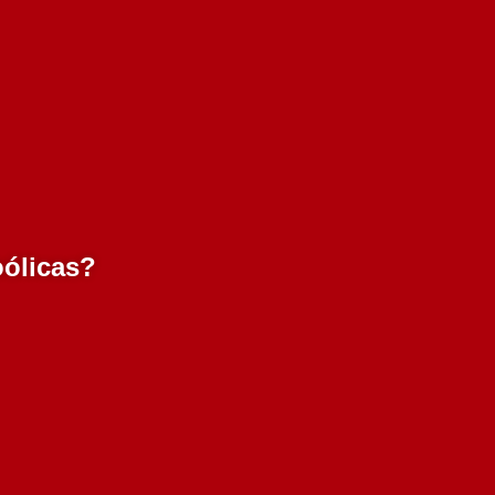
oólicas?
 750
Meia Encosta Rose 750 ml
10 em stock
3.95€