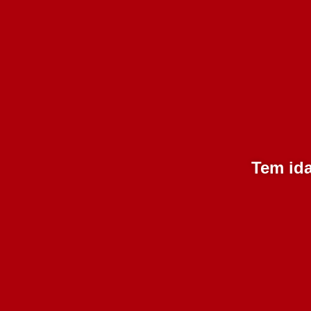
Avaliar
Deixe um comentário
Tem de
iniciar sessão
para enviar uma avalia
Seja o primeiro a avaliar o nosso produto!
Tem ida
Terras Madre de Agua Rosado
A
2022 750 ml
47 em stock
6.50€