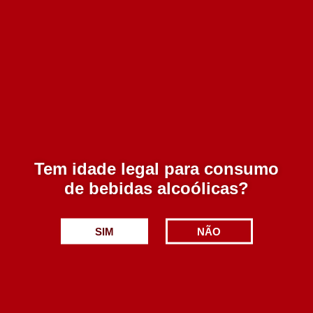
Catedral Reserva Tinto 2020 750 ml
Esgotado
3.80€
Tem idade legal para consumo
de bebidas alcoólicas?
Adicionar
SIM
NÃO
Titular Reserva Tinto 750 ml