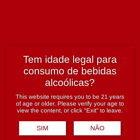
Enólogo
António Saramago
País
Portugal
Tem idade legal para
consumo de bebidas
Região
alcoólicas?
Península de Setúbal
This website requires you to be 21 years
of age or older. Please verify your age to
Teor Alcoólico
view the content, or click "Exit" to leave.
17,5%
SIM
NÃO
Tipologia