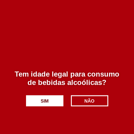
Adicionar
Cortem Selection 750 ml
10.99€
Tem idade legal para consumo
de bebidas alcoólicas?
Adicionar
SIM
NÃO