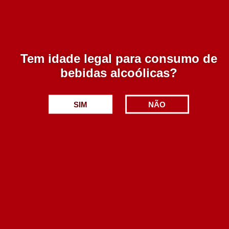
Casta
Touriga Nacional, Touriga Franca e Jaen
Tem idade legal para consumo de
bebidas alcoólicas?
Avaliar
SIM
NÃO
Tem de
iniciar sessão
para enviar uma avaliação.
Seja o primeiro a avaliar o nosso produto!
Produtos Relacionados
D. Manuel I Reserva Tinto 2018 750 ml