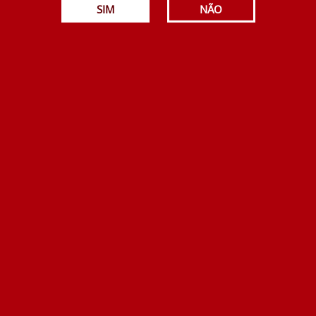
SIM
NÃO
Esgotado
23.00€
Adicionar
Taboadella Pack 2 x Jaen Tinto 750 ml
32.50€
Adicionar