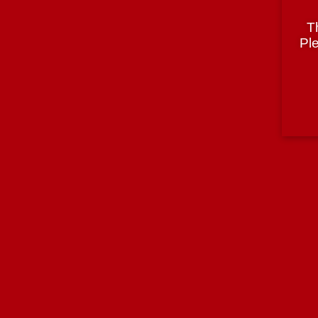
País
T
Portugal
Ple
Região
Bairrada
Teor Alcoólico
11,5%
Tipologia
Vinho Tinto
Casta