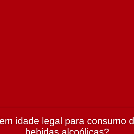
eira 2015 750 ml
+
em idade legal para consumo 
bebidas alcoólicas?