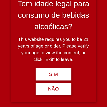
Tem idade legal para
Produtos Relacionados
consumo de bebidas
alcoólicas?
Gravuras Do Coa Porto
Borges Porto Tawny 750
Tawny 750 ml
ml
This website requires you to be 21
3 em stock
2 em stock
years of age or older. Please verify
6.90€
7.85€
your age to view the content, or
click "Exit" to leave.
Adicionar
Adicionar
SIM
Produto
Produto
NÃO
adicionado!
adicionado!