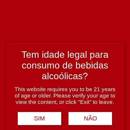
Enólogo
Diogo Sepúlveda
País
Portugal
Tem idade legal para
Região
consumo de bebidas
Vinhos Verdes
alcoólicas?
This website requires you to be 21 years
Teor Alcoólico
of age or older. Please verify your age to
view the content, or click "Exit" to leave.
12%
SIM
NÃO
Tipologia