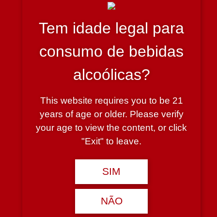
Adicionar
Tem idade legal para
consumo de bebidas
alcoólicas?
Niepoort Porto Bioma VV Crusted 750 ml
This website requires you to be 21
years of age or older. Please verify
35.00€
your age to view the content, or click
Adicionar
"Exit" to leave.
SIM
NÃO
Niepoort Porto Colheita 2007 750ml