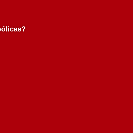
oólicas?
Quinta da Alorna Arinto
Branco 750 ml
6.20€
Adicionar