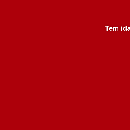
Tem ida
Quinta da Alorna Branco
750 ml
Esgotado
4.50€
Adicionar