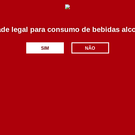
de legal para consumo de bebidas alc
Lutra Branco 750 ml
Quinta da Alorna
Verdelho 750 ml
SIM
NÃO
4.05€
6.20€
Adicionar
Adicionar