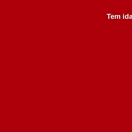
Tem ida
Quinta do Paral
Condessa 1703 Licoroso
750 ml
147.50€
Adicionar