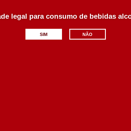
de legal para consumo de bebidas alc
Quinta do Boição
Orionte Licoroso 375 m
SIM
NÃO
Licoroso Arinto 500 ml
15.48€
Esgotado
15.50€
Adicionar
Adicionar