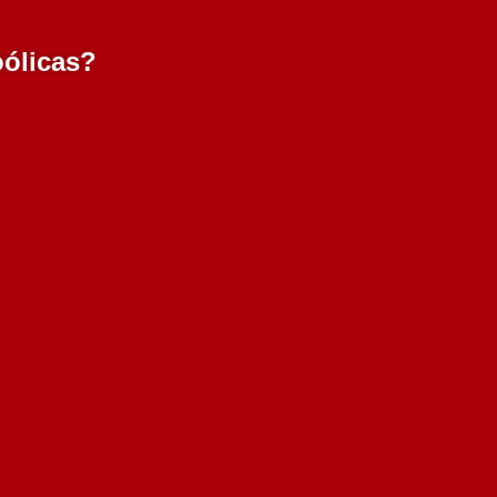
oólicas?
l
Mouchão Licoroso
Abafado 750 ml
16.50€
Adicionar