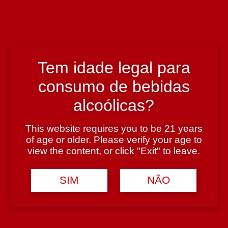
Região
Lisboa
Tem idade legal para
Teor Alcoólico
consumo de bebidas
13%
alcoólicas?
Tipologia
This website requires you to be 21 years
Vinho Tinto
of age or older. Please verify your age to
view the content, or click "Exit" to leave.
Casta
SIM
NÃO
Tinta Miúda, Trincadeira, Castelão e Syrah
Avaliações (0)