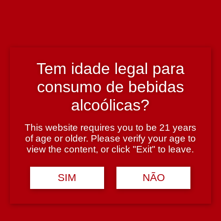
Região
Dão
Tem idade legal para
consumo de bebidas
Teor Alcoólico
12,5%
alcoólicas?
This website requires you to be 21 years
Tipologia
of age or older. Please verify your age to
view the content, or click "Exit" to leave.
Vinho Tinto
SIM
NÃO
Casta
Tinta Roriz, Alfrocheiro, Touriga Nacional
Avaliações (0)