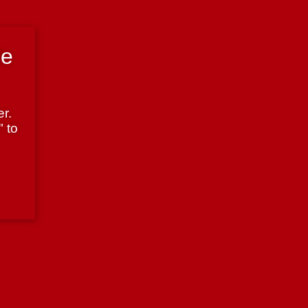
de
r.
" to