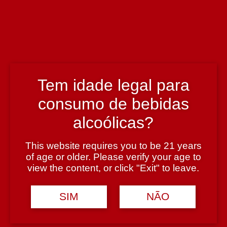
José Maria Machado
País
Portugal
Tem idade legal para
Região
consumo de bebidas
Vinhos Verdes
alcoólicas?
Teor Alcoólico
This website requires you to be 21 years
of age or older. Please verify your age to
10,5%
view the content, or click "Exit" to leave.
Tipologia
SIM
NÃO
Vinho Verde Branco