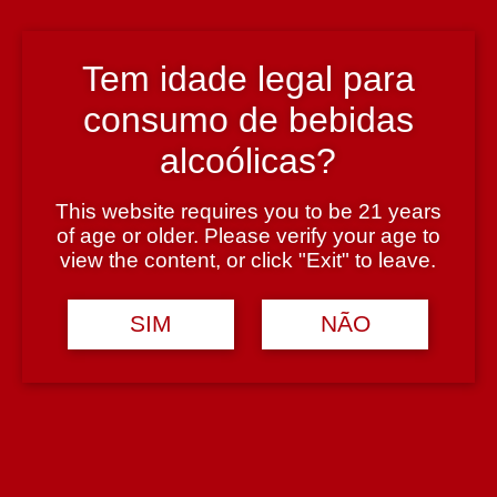
Dão
Tem idade legal para
Teor Alcoólico
consumo de bebidas
13%
alcoólicas?
Tipologia
This website requires you to be 21 years
Vinho Tinto
of age or older. Please verify your age to
view the content, or click "Exit" to leave.
Casta
SIM
NÃO
Tinta Roriz, Alfrocheiro e Touriga Nacional
Avaliações (0)
Avaliar
Avaliações