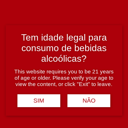
Enólogo
Francisco Antunes
Tem idade legal para
País
consumo de bebidas
Portugal
alcoólicas?
Teor Alcoólico
This website requires you to be 21 years
10%
of age or older. Please verify your age to
view the content, or click "Exit" to leave.
Tipologia
SIM
NÃO
Vinho Verde Branco
Casta