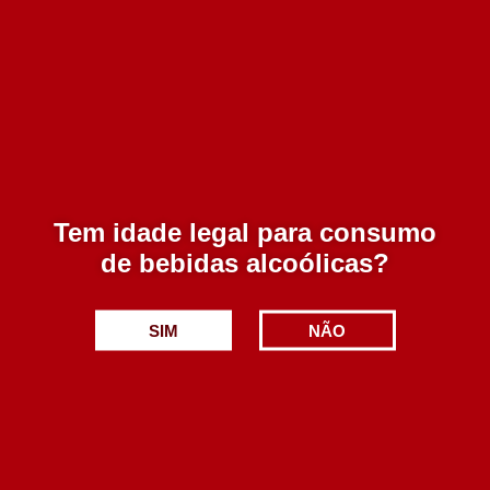
Monte da Baia Reserva Tinto 750 ml
Esgotado
7.65€
Tem idade legal para consumo
Adicionar
de bebidas alcoólicas?
SIM
NÃO
Stanley Reserva Tinto 750 ml