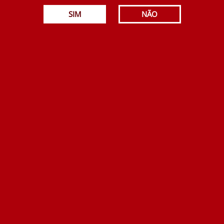
Cadão Reserva Tinto 750 ml
SIM
NÃO
5.75€
Adicionar
Quatro Ventos Reserva Tinto 2018 750 ml
14.30€
Adicionar