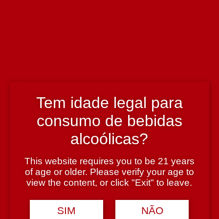
Enólogo
António Machado
País
Portugal
Tem idade legal para
Região
consumo de bebidas
Douro
alcoólicas?
This website requires you to be 21 years
Teor Alcoólico
of age or older. Please verify your age to
19,5%
view the content, or click "Exit" to leave.
SIM
NÃO
Tipologia