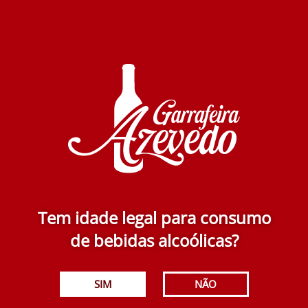
A Ferros Tinto 750 ml
6.40€
Adicionar
Tem idade legal para consumo
Udaca Tinto 750 ml
de bebidas alcoólicas?
1.89€
SIM
NÃO