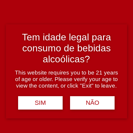
Região
Douro
Tem idade legal para
consumo de bebidas
Teor Alcoólico
19,5%
alcoólicas?
This website requires you to be 21 years
Tipologia
of age or older. Please verify your age to
view the content, or click "Exit" to leave.
Vinho do Porto Tawny
SIM
NÃO
Casta
Tinta Roriz, Tinto Cão e Touriga Franca
Avaliações (0)