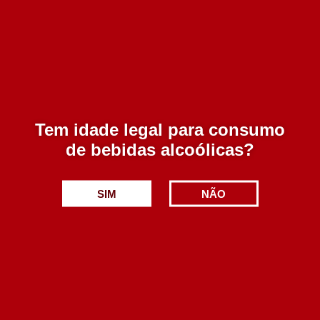
Gravuras Do Coa Porto Ruby 750 ml
6.90€
Adicionar
Tem idade legal para consumo
de bebidas alcoólicas?
SIM
NÃO
Graham´s Porto Blend nº12 Ruby 750 ml
21.59€