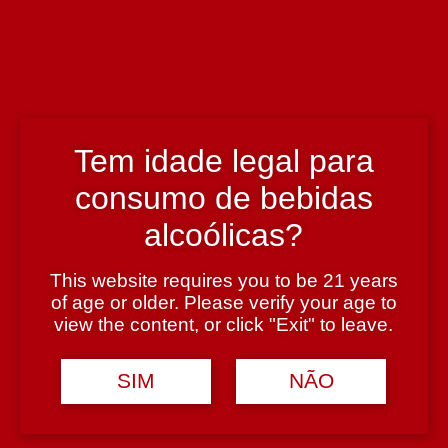
País
Portugal
Região
Douro
Tem idade legal para
consumo de bebidas
Teor Alcoólico
alcoólicas?
14,5%
This website requires you to be 21 years
of age or older. Please verify your age to
Tipologia
view the content, or click "Exit" to leave.
Vinho Tinto
SIM
NÃO
Casta