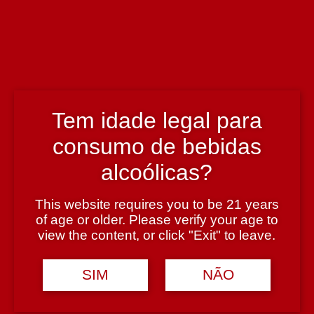
Enólogo
Miguel Ferreira
País
Portugal
Tem idade legal para
consumo de bebidas
Região
alcoólicas?
Douro
This website requires you to be 21 years
of age or older. Please verify your age to
Teor Alcoólico
view the content, or click "Exit" to leave.
17%
SIM
NÃO
Tipologia