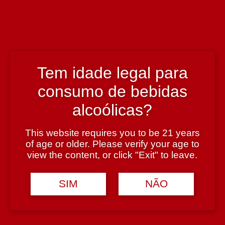
País
Portugal
Tem idade legal para
Região
consumo de bebidas
Douro
alcoólicas?
Teor Alcoólico
This website requires you to be 21 years
of age or older. Please verify your age to
19%
view the content, or click "Exit" to leave.
Tipologia
SIM
NÃO
Moscatel do Douro