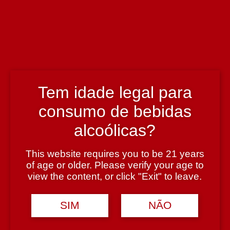
Enólogo
Miguel Ferreira
País
Portugal
Tem idade legal para
consumo de bebidas
Região
alcoólicas?
Douro
This website requires you to be 21 years
Teor Alcoólico
of age or older. Please verify your age to
view the content, or click "Exit" to leave.
13,5%
SIM
NÃO
Tipologia