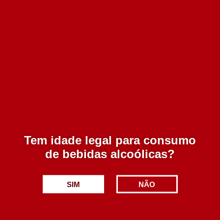
49.50€
Adicionar
Vallado Porto Tawny 20 anos 500 ml
Tem idade legal para consumo
de bebidas alcoólicas?
37.50€
Adicionar
SIM
NÃO